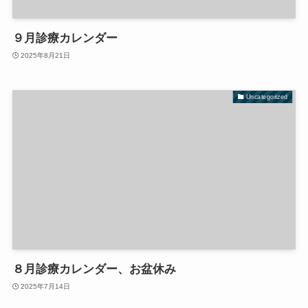
９月診療カレンダー
2025年8月21日
Uncategorized
８月診療カレンダー、お盆休み
2025年7月14日