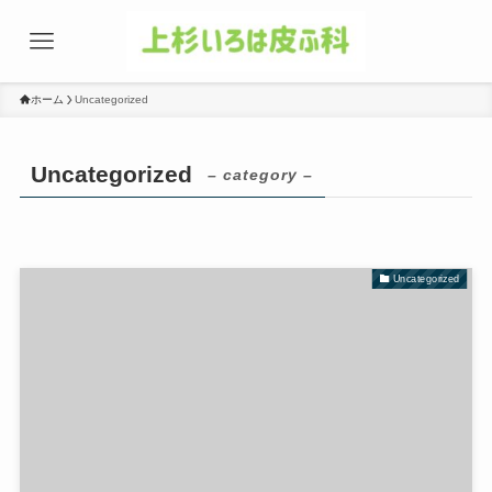
ホーム
Uncategorized
Uncategorized
– category –
Uncategorized