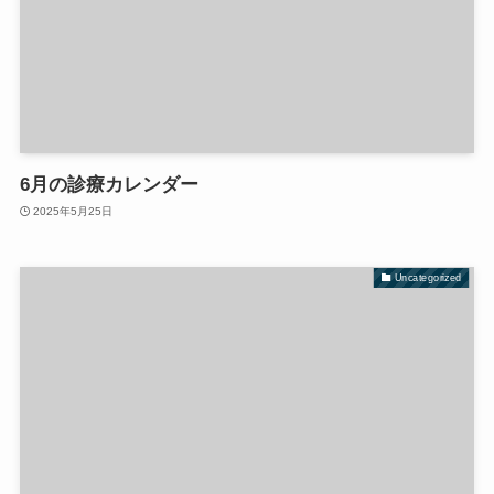
6月の診療カレンダー
2025年5月25日
Uncategorized