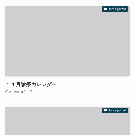
Uncategorized
１１月診療カレンダー
2025年10月18日
Uncategorized